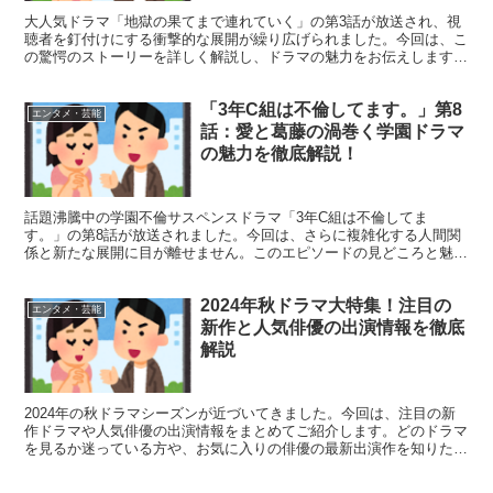
大人気ドラマ「地獄の果てまで連れていく」の第3話が放送され、視
聴者を釘付けにする衝撃的な展開が繰り広げられました。今回は、こ
の驚愕のストーリーを詳しく解説し、ドラマの魅力をお伝えします！
第3話の衝撃展開！狂気と復讐の物語がさらに加速 「地...
「3年C組は不倫してます。」第8
エンタメ・芸能
話：愛と葛藤の渦巻く学園ドラマ
の魅力を徹底解説！
話題沸騰中の学園不倫サスペンスドラマ「3年C組は不倫してま
す。」の第8話が放送されました。今回は、さらに複雑化する人間関
係と新たな展開に目が離せません。このエピソードの見どころと魅力
を詳しく解説していきましょう！ 第8話で明らかになる衝撃の...
2024年秋ドラマ大特集！注目の
エンタメ・芸能
新作と人気俳優の出演情報を徹底
解説
2024年の秋ドラマシーズンが近づいてきました。今回は、注目の新
作ドラマや人気俳優の出演情報をまとめてご紹介します。どのドラマ
を見るか迷っている方や、お気に入りの俳優の最新出演作を知りたい
方は必見です！ 2024年秋ドラマ：見逃せない7つの...