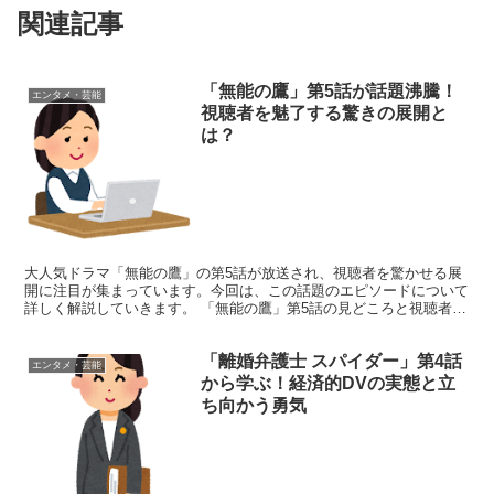
関連記事
「無能の鷹」第5話が話題沸騰！
エンタメ・芸能
視聴者を魅了する驚きの展開と
は？
大人気ドラマ「無能の鷹」の第5話が放送され、視聴者を驚かせる展
開に注目が集まっています。今回は、この話題のエピソードについて
詳しく解説していきます。 「無能の鷹」第5話の見どころと視聴者の
反応 第5話では、主人公の鷹野ツメ子の無能ぶりがさら...
「離婚弁護士 スパイダー」第4話
エンタメ・芸能
から学ぶ！経済的DVの実態と立
ち向かう勇気