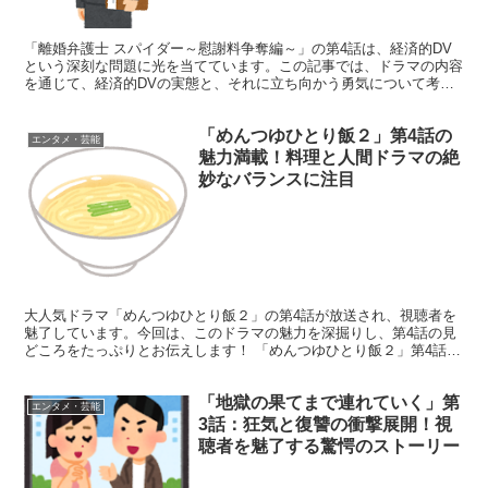
「離婚弁護士 スパイダー～慰謝料争奪編～」の第4話は、経済的DV
という深刻な問題に光を当てています。この記事では、ドラマの内容
を通じて、経済的DVの実態と、それに立ち向かう勇気について考え
ていきましょう。 第4話から学ぶ経済的DVの現実と希...
「めんつゆひとり飯２」第4話の
エンタメ・芸能
魅力満載！料理と人間ドラマの絶
妙なバランスに注目
大人気ドラマ「めんつゆひとり飯２」の第4話が放送され、視聴者を
魅了しています。今回は、このドラマの魅力を深掘りし、第4話の見
どころをたっぷりとお伝えします！ 「めんつゆひとり飯２」第4話の
魅力ポイント 第4話では、さらに物語が深まり、キャラ...
「地獄の果てまで連れていく」第
エンタメ・芸能
3話：狂気と復讐の衝撃展開！視
聴者を魅了する驚愕のストーリー