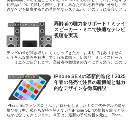
化粧品について詳しく解説します。あなたの肌を科学的に分析し、最
適なケアを提案するこの革新的なシステムが、どのように美容ケアを
変えているのか、そしてユーザーからどのような...
高齢者の聴力をサポート！ミライ
ガジェット＆テクノロジー
スピーカー・ミニで快適なテレビ
視聴を実現
テレビの音が聞き取りにくくなってきた方、お困りではありません
か？そんな悩みを解決してくれる素晴らしい製品、ミライスピーカ
ー・ミニをご紹介します。高齢者や難聴者の方々に寄り添う、この革
新的なスピーカーの魅力を詳しくお伝えしていきます。 ミライ...
iPhone SE 4の革新的進化！2025
ガジェット＆テクノロジー
年春の発売で注目の新機能と魅力
的なデザインを徹底解説
iPhone SEファンの皆さん、お待たせしました！次世代モデルの噂が
飛び交う中、私たちが待ち望んでいたiPhone SE 4の情報が続々と明
らかになってきています。今回は、最新の予想情報を元に、iPhone
SE 4の魅力を存分にお伝えし...