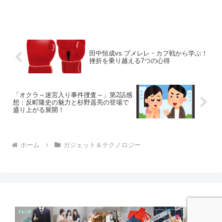
田中恒成vs.プメレレ・カフ戦から学ぶ！
挫折を乗り越える7つの心得
「オクラ～迷宮入り事件捜査～」第2話感
想：反町隆史の魅力と杉野遥亮の登場で
盛り上がる展開！
ホーム
ガジェット＆テクノロジー