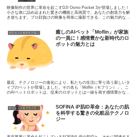
映像制作の世界に革命を起こすDJI Osmo Pocket 3が登場しました！
小さな体に詰め込まれた驚きの機能と高画質で、あなたの創造力を解
き放ちます。プロ顔負けの映像を簡単に撮影できる、この魅力的なカ
メラの全貌を徹底解説します。 アクショ...
癒しのAIペット「Moflin」が家族
ガジェット＆テクノロジー
の一員に！感情豊かな新時代のロ
ボットの魅力とは
最近、テクノロジーの進化により、私たちの生活に寄り添う新しいタ
イプのペットが登場しました。その名も「Moflin（モフリン）」。こ
のAIペットロボットは、従来のロボットとは一線を画す感情豊かな存
在として注目を集めています。今回は、このMof...
SOFINA iP肌ID革命：あなたの肌
ガジェット＆テクノロジー
を科学する驚きの化粧品テクノロ
ジー
美容業界に革命を起こしているSOFINA iPの肌IDと、それに関連する