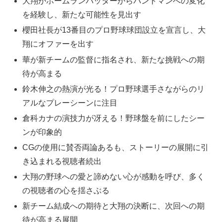
大翔がホームランバッターからバントマンへの変化
を経験し、新たな可能性を見出す
櫻田社長が13番目のプロ野球球団設立を宣言し、大
翔にオファーを出す
華が新チームの監督に指名され、新たな挑戦への期
待が高まる
鈴木伸之の熱演が光る！プロ野球選手さながらのリ
アルなプレーシーンに注目
倉科カナの演技力が冴える！野球盤を前にしたシー
ンが印象的
CGの使用に賛否両論あるも、ストーリーの展開に引
き込まれる視聴者続出
大翔の野球への愛と諦めない心が感動を呼び、多く
の視聴者の心を揺さぶる
新チーム結成への期待と大翔の決断に、次回への期
待が高まる展開