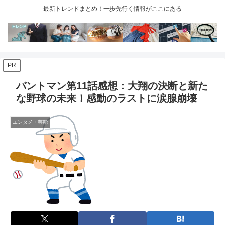
最新トレンドまとめ！一歩先行く情報がここにある
PR
バントマン第11話感想：大翔の決断と新た
な野球の未来！感動のラストに涙腺崩壊
エンタメ・芸能