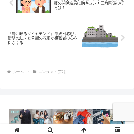
葵の関係進展に胸キュン！三角関係の行
方は？
『海に眠るダイヤモンド』最終回感想：
衝撃の結末と希望の花畑が視聴者の心を
揺さぶる
ホーム
エンタメ・芸能
© 2024 今旬トレンド.