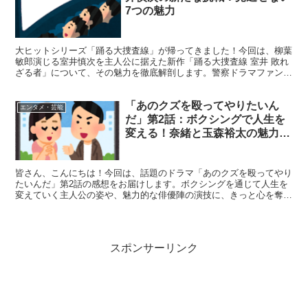
7つの魅力
大ヒットシリーズ「踊る大捜査線」が帰ってきました！今回は、柳葉
敏郎演じる室井慎次を主人公に据えた新作「踊る大捜査線 室井 敗れ
ざる者」について、その魅力を徹底解剖します。警察ドラマファンは
もちろん、スリリングな展開を求める映画ファンにも必見...
「あのクズを殴ってやりたいん
エンタメ・芸能
だ」第2話：ボクシングで人生を
変える！奈緒と玉森裕太の魅力溢
れる演技に注目
皆さん、こんにちは！今回は、話題のドラマ「あのクズを殴ってやり
たいんだ」第2話の感想をお届けします。ボクシングを通じて人生を
変えていく主人公の姿や、魅力的な俳優陣の演技に、きっと心を奪わ
れること間違いなしですよ！ 「あのクズを殴ってやりたい...
スポンサーリンク