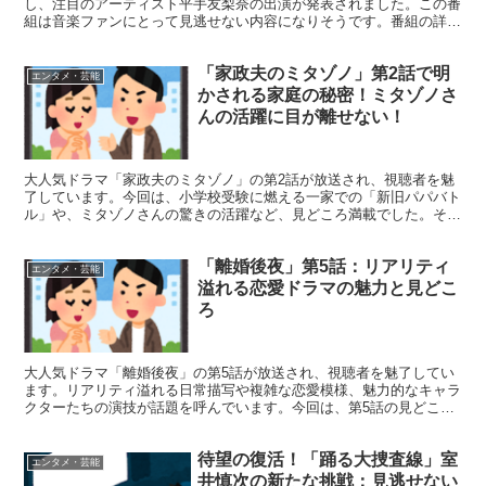
し、注目のアーティスト平手友梨奈の出演が発表されました。この番
組は音楽ファンにとって見逃せない内容になりそうです。番組の詳細
や出演者、そして期待される内容について詳しく見ていきま...
「家政夫のミタゾノ」第2話で明
エンタメ・芸能
かされる家庭の秘密！ミタゾノさ
んの活躍に目が離せない！
大人気ドラマ「家政夫のミタゾノ」の第2話が放送され、視聴者を魅
了しています。今回は、小学校受験に燃える一家での「新旧パパバト
ル」や、ミタゾノさんの驚きの活躍など、見どころ満載でした。そこ
で、第2話の魅力をたっぷりとお伝えします！ 「家政夫の...
「離婚後夜」第5話：リアリティ
エンタメ・芸能
溢れる恋愛ドラマの魅力と見どこ
ろ
大人気ドラマ「離婚後夜」の第5話が放送され、視聴者を魅了してい
ます。リアリティ溢れる日常描写や複雑な恋愛模様、魅力的なキャラ
クターたちの演技が話題を呼んでいます。今回は、第5話の見どころ
や感想をまとめてご紹介します。 「離婚後夜」第5話の魅...
待望の復活！「踊る大捜査線」室
エンタメ・芸能
井慎次の新たな挑戦：見逃せない