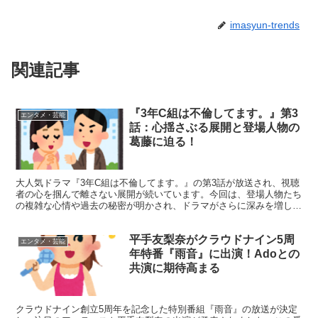
imasyun-trends
関連記事
『3年C組は不倫してます。』第3
エンタメ・芸能
話：心揺さぶる展開と登場人物の
葛藤に迫る！
大人気ドラマ『3年C組は不倫してます。』の第3話が放送され、視聴
者の心を掴んで離さない展開が続いています。今回は、登場人物たち
の複雑な心情や過去の秘密が明かされ、ドラマがさらに深みを増した
回となりました。それでは、第3話の見どころや重要なポ...
平手友梨奈がクラウドナイン5周
エンタメ・芸能
年特番『雨音』に出演！Adoとの
共演に期待高まる
クラウドナイン創立5周年を記念した特別番組『雨音』の放送が決定