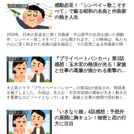
感動必至！「シンペイ～歌こそす
エンタメ・芸能
べて」で蘇る昭和の名曲と作曲家
の熱き人生
2024年、日本の音楽史に輝く作曲家・中山晋平の生涯を描いた感動
作「シンペイ～歌こそすべて」が公開されます。この映画は、私たち
の心に深く刻まれた名曲の誕生秘話と、その背景にある作曲家の情熱
的な人生を描き出しています。 「シンペイ～歌こそすべ...
『プライベートバンカー』第3話
エンタメ・芸能
感想：玉木宏の熱演が光る！家族
と仕事の葛藤が描かれる衝撃の展
開
大人気ドラマ『プライベートバンカー』の第3話が放送され、視聴者
を魅了しました。今回は、主人公・天宮寺宏樹の運命が大きく動き出
す重要なエピソードとなっています。家族と仕事の狭間で揺れ動く宏
樹の姿に、多くの視聴者が共感を覚えたのではないでしょう...
「いきなり婚」4話感想：予想外
エンタメ・芸能
の展開に胸キュン！秘密と恋の行
方に注目