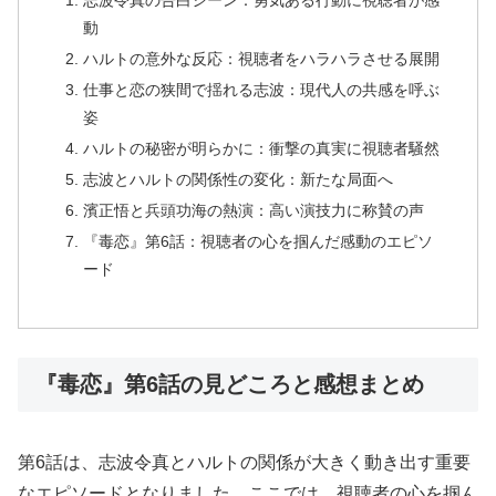
志波令真の告白シーン：勇気ある行動に視聴者が感
動
ハルトの意外な反応：視聴者をハラハラさせる展開
仕事と恋の狭間で揺れる志波：現代人の共感を呼ぶ
姿
ハルトの秘密が明らかに：衝撃の真実に視聴者騒然
志波とハルトの関係性の変化：新たな局面へ
濱正悟と兵頭功海の熱演：高い演技力に称賛の声
『毒恋』第6話：視聴者の心を掴んだ感動のエピソ
ード
『毒恋』第6話の見どころと感想まとめ
第6話は、志波令真とハルトの関係が大きく動き出す重要
なエピソードとなりました。ここでは、視聴者の心を掴ん