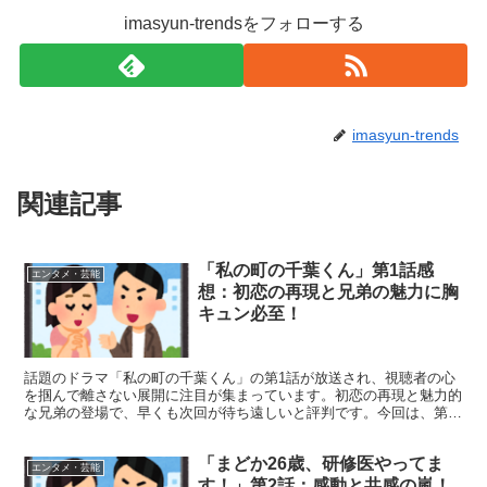
imasyun-trendsをフォローする
imasyun-trends
関連記事
「私の町の千葉くん」第1話感
エンタメ・芸能
想：初恋の再現と兄弟の魅力に胸
キュン必至！
話題のドラマ「私の町の千葉くん」の第1話が放送され、視聴者の心
を掴んで離さない展開に注目が集まっています。初恋の再現と魅力的
な兄弟の登場で、早くも次回が待ち遠しいと評判です。今回は、第1
話の感想をまとめながら、このドラマの魅力をたっぷりとお...
「まどか26歳、研修医やってま
エンタメ・芸能
す！」第2話：感動と共感の嵐！