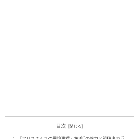
目次
『アリスさんちの囲炉裏端』第3話の魅力と視聴者の反