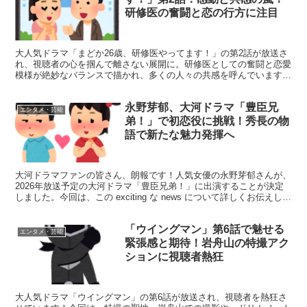
研修医の奮闘と恋の行方に注目
大人気ドラマ「まどか26歳、研修医やってます！」の第2話が放送さ
れ、視聴者の心を掴んで離さない展開に。研修医としての奮闘と恋愛
模様が絶妙なバランスで描かれ、多くの人々の共感を呼んでいます。
今回は、第2話の見どころと感想をたっぷりとお届けしま...
永野芽郁、大河ドラマ「豊臣兄
エンタメ・芸能
弟！」で初恋役に挑戦！秀長の物
語で新たな魅力発揮へ
大河ドラマファンの皆さん、朗報です！人気女優の永野芽郁さんが、
2026年放送予定の大河ドラマ「豊臣兄弟！」に出演することが決定
しました。今回は、この exciting な news について詳しくお伝えしま
す！ 永野芽郁、大河ドラマで新たな...
「ウイングマン」第6話で魅せる
エンタメ・芸能
緊張感と期待！岩舟山の特撮アク
ションに視聴者熱狂
大人気ドラマ「ウイングマン」の第6話が放送され、視聴者を熱狂さ