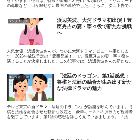
せています！今回は、特撮の聖地・岩舟山での撮影や、ドリムノート
の奪取など、目が離せない展開の連続でした。さらに、次回予告では
待望のデルタエンド実写化も予告されており、ファンの期待...
浜辺美波、大河ドラマ初出演！豊
エンタメ・芸能
臣秀吉の妻・寧々役で新たな挑戦
へ
人気女優・浜辺美波さんが、ついに大河ドラマデビューを果たしま
す！2026年放送予定の「豊臣兄弟！」で、豊臣秀吉の妻・寧々役を
演じることが決定しました。この記事では、浜辺美波さんの新たな挑
戦と、大河ドラマ「豊臣兄弟！」の魅力についてご紹介しま...
「法廷のドラゴン」第1話感想：
エンタメ・芸能
将棋と法廷の融合が生み出す新た
な法律ドラマの魅力
テレビ東京の新ドラマ「法廷のドラゴン」が話題を呼んでいます。将
棋と法廷を融合させた斬新な設定と、豪華キャストの演技力が視聴者
を魅了しています。第1話の感想を詳しく見ていきましょう。 「法廷
のドラゴン」第1話の魅力ポイント 「法廷のドラゴン」...