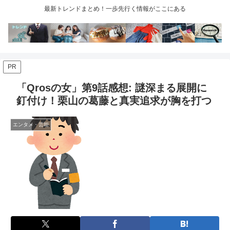
最新トレンドまとめ！一歩先行く情報がここにある
PR
「Qrosの女」第9話感想: 謎深まる展開に
釘付け！栗山の葛藤と真実追求が胸を打つ
エンタメ・芸能