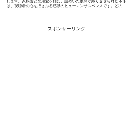
します。家族愛と兄弟愛を軸に、謎めいた展開が織り交ぜられた本作
は、視聴者の心を揺さぶる感動のヒューマンサスペンスです。どのよ
うな魅力が詰まっているのか、詳しく見ていきましょう...
スポンサーリンク