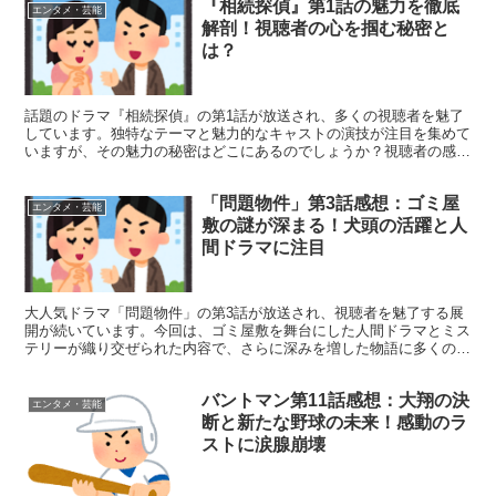
『相続探偵』第1話の魅力を徹底
エンタメ・芸能
解剖！視聴者の心を掴む秘密と
は？
話題のドラマ『相続探偵』の第1話が放送され、多くの視聴者を魅了
しています。独特なテーマと魅力的なキャストの演技が注目を集めて
いますが、その魅力の秘密はどこにあるのでしょうか？視聴者の感想
を元に、ドラマの魅力を徹底的に解剖していきます！ 『相...
「問題物件」第3話感想：ゴミ屋
エンタメ・芸能
敷の謎が深まる！犬頭の活躍と人
間ドラマに注目
大人気ドラマ「問題物件」の第3話が放送され、視聴者を魅了する展
開が続いています。今回は、ゴミ屋敷を舞台にした人間ドラマとミス
テリーが織り交ぜられた内容で、さらに深みを増した物語に多くの視
聴者が引き込まれました。この記事では、第3話の見どころ...
バントマン第11話感想：大翔の決
エンタメ・芸能
断と新たな野球の未来！感動のラ
ストに涙腺崩壊