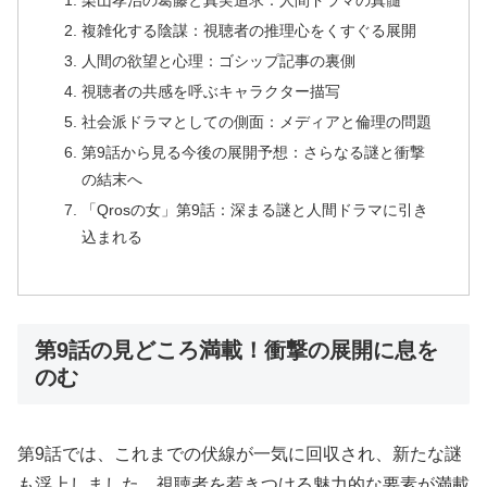
栗山孝治の葛藤と真実追求：人間ドラマの真髄
複雑化する陰謀：視聴者の推理心をくすぐる展開
人間の欲望と心理：ゴシップ記事の裏側
視聴者の共感を呼ぶキャラクター描写
社会派ドラマとしての側面：メディアと倫理の問題
第9話から見る今後の展開予想：さらなる謎と衝撃
の結末へ
「Qrosの女」第9話：深まる謎と人間ドラマに引き
込まれる
第9話の見どころ満載！衝撃の展開に息を
のむ
第9話では、これまでの伏線が一気に回収され、新たな謎
も浮上しました。視聴者を惹きつける魅力的な要素が満載