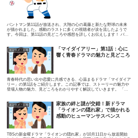
バントマン第11話が放送され、大翔の心の葛藤と新たな野球の未来
が描かれました。感動のラストに多くの視聴者が涙を流したようで
す。今回は、第11話の見どころや感想を詳しくお伝えします！ バン
トマン第11話の見どころと感想まとめ 第11話では、大...
「マイダイアリー」第1話：心に
エンタメ・芸能
響く青春ドラマの魅力と見どころ
青春時代の思い出や恋愛に共感できる、心温まるドラマ「マイダイア
リー」の第1話をご紹介します。この記事では、ストーリーの魅力や
登場人物の魅力、見どころをわかりやすく解説していきます。 「マ
イダイアリー」第1話の魅力と見どころ 「マイダイアリー...
家族の絆と謎が交錯！新ドラマ
エンタメ・芸能
「ライオンの隠れ家」で描かれる
感動のヒューマンサスペンス
TBSの新金曜ドラマ「ライオンの隠れ家」が10月11日から放送開始