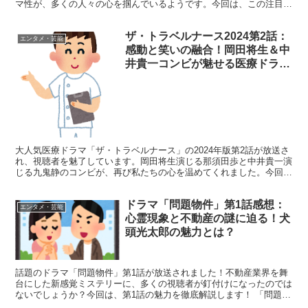
マ性が、多くの人々の心を掴んでいるようです。今回は、この注目の
ドラマの第1話について詳しく見ていきましょう。 「わた...
ザ・トラベルナース2024第2話：
エンタメ・芸能
感動と笑いの融合！岡田将生＆中
井貴一コンビが魅せる医療ドラマ
の真髄
大人気医療ドラマ「ザ・トラベルナース」の2024年版第2話が放送さ
れ、視聴者を魅了しています。岡田将生演じる那須田歩と中井貴一演
じる九鬼静のコンビが、再び私たちの心を温めてくれました。今回
は、この感動と笑いに満ちた第2話の魅力をたっぷりとお...
ドラマ「問題物件」第1話感想：
エンタメ・芸能
心霊現象と不動産の謎に迫る！犬
頭光太郎の魅力とは？
話題のドラマ「問題物件」第1話が放送されました！不動産業界を舞
台にした新感覚ミステリーに、多くの視聴者が釘付けになったのでは
ないでしょうか？今回は、第1話の魅力を徹底解説します！ 「問題物
件」第1話の見どころ満載！犬頭光太郎の活躍に注目 第...