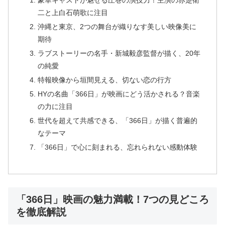
豪華キャストが魅せる圧巻の演技力！主演の赤楚衛
二と上白石萌歌に注目
沖縄と東京、2つの舞台が織りなす美しい映像美に
期待
ラブストーリーの名手・新城毅彦監督が描く、20年
の純愛
特報映像から垣間見える、切ない恋の行方
HYの名曲「366日」が映画にどう活かされる？音楽
の力に注目
世代を超えて共感できる、「366日」が描く普遍的
なテーマ
「366日」で心に刻まれる、忘れられない感動体験
「366日」映画の魅力満載！7つの見どころ
を徹底解説