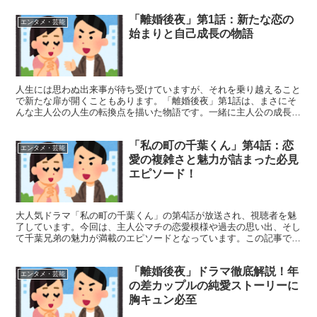
「離婚後夜」第1話：新たな恋の
エンタメ・芸能
始まりと自己成長の物語
人生には思わぬ出来事が待ち受けていますが、それを乗り越えること
で新たな扉が開くこともあります。「離婚後夜」第1話は、まさにそ
んな主人公の人生の転換点を描いた物語です。一緒に主人公の成長と
新たな恋の芽生えを見ていきましょう。 「離婚後夜」第1...
「私の町の千葉くん」第4話：恋
エンタメ・芸能
愛の複雑さと魅力が詰まった必見
エピソード！
大人気ドラマ「私の町の千葉くん」の第4話が放送され、視聴者を魅
了しています。今回は、主人公マチの恋愛模様や過去の思い出、そし
て千葉兄弟の魅力が満載のエピソードとなっています。この記事で
は、第4話の見どころや魅力をたっぷりとお伝えします！ 「...
「離婚後夜」ドラマ徹底解説！年
エンタメ・芸能
の差カップルの純愛ストーリーに
胸キュン必至