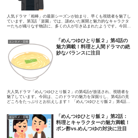
人気ドラマ「相棒」の最新シーズンが始まり、早くも視聴者を魅了し
ています。第3話「楽園」では、謎めいた展開と魅力的なキャラクタ
ーたちが織りなす物語に、多くの人が引き込まれたようです。今回
は、この印象的な回について詳しく見ていきましょう！ 「相...
「めんつゆひとり飯２」第4話の
エンタメ・芸能
魅力満載！料理と人間ドラマの絶
妙なバランスに注目
大人気ドラマ「めんつゆひとり飯２」の第4話が放送され、視聴者を
魅了しています。今回は、このドラマの魅力を深掘りし、第4話の見
どころをたっぷりとお伝えします！ 「めんつゆひとり飯２」第4話の
魅力ポイント 第4話では、さらに物語が深まり、キャラ...
「めんつゆひとり飯２」第2話：
エンタメ・芸能
料理とキャラクターの魅力満載！
ポン酢vs.めんつゆの対決に注目