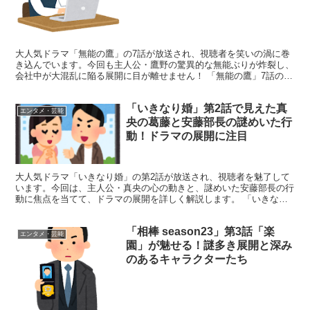
大人気ドラマ「無能の鷹」の7話が放送され、視聴者を笑いの渦に巻
き込んでいます。今回も主人公・鷹野の驚異的な無能ぶりが炸裂し、
会社中が大混乱に陥る展開に目が離せません！ 「無能の鷹」7話の見
どころ満載！鷹野の奇跡的無能ぶりに爆笑必至 「無能の...
「いきなり婚」第2話で見えた真
エンタメ・芸能
央の葛藤と安藤部長の謎めいた行
動！ドラマの展開に注目
大人気ドラマ「いきなり婚」の第2話が放送され、視聴者を魅了して
います。今回は、主人公・真央の心の動きと、謎めいた安藤部長の行
動に焦点を当てて、ドラマの展開を詳しく解説します。 「いきなり
婚」第2話の見どころと注目ポイント 第2話では、真央の...
「相棒 season23」第3話「楽
エンタメ・芸能
園」が魅せる！謎多き展開と深み
のあるキャラクターたち