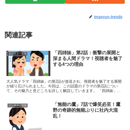
imasyun-trends
関連記事
「四姉妹」第2話：衝撃の展開と
エンタメ・芸能
深まる人間ドラマ！視聴者を魅了
する4つの理由
大人気ドラマ「四姉妹」の第2話が放送され、視聴者を魅了する展開
が繰り広げられました。今回は、この話題のドラマの第2話につい
て、その魅力と見どころを詳しく解説していきます。 「四姉妹」第2
話の見どころ：衝撃の展開と深まる人間ドラマ 「四姉妹」...
「無能の鷹」7話で爆笑必至！鷹
エンタメ・芸能
野の奇跡的無能ぶりに社内大混
乱！