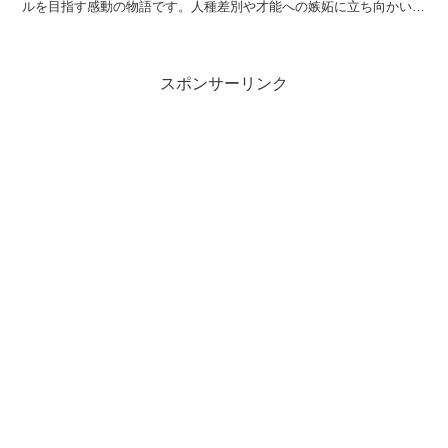
ルを目指す感動の物語です。人種差別や才能への嫉妬に立ち向かいな
がら、夢に向かって突き進むネネの姿に、きっと...
スポンサーリンク