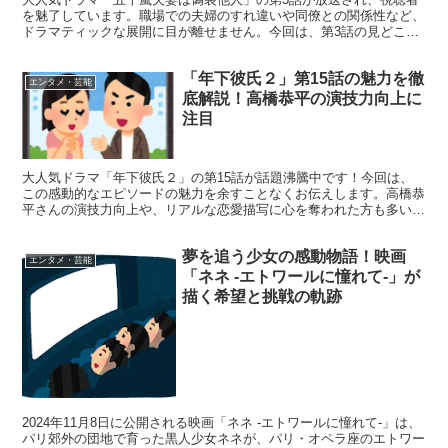
を魅了しています。職場での夫婦のすれ違いや同僚との関係性など、
ドラマティックな展開に目が離せません。今回は、第3話の見どころ
や魅力をたっぷりとお届けします！ 「五十嵐夫妻は偽装他...
「年下彼氏２」第15話の魅力を徹
エンタメ・芸能
底解説！高橋恭平の演技力向上に
注目
大人気ドラマ「年下彼氏２」の第15話が話題沸騰中です！今回は、
この感動的なエピソードの魅力を余すことなくお伝えします。高橋恭
平さんの演技力向上や、リアルな恋愛描写に心を奪われた方も多いの
ではないでしょうか？それでは、第15話の見どころをたっ...
夢を追う少女の感動物語！映画
エンタメ・芸能
「ネネ -エトワールに憧れて-」が
描く希望と挑戦の軌跡
2024年11月8日に公開される映画「ネネ -エトワールに憧れて-」は、
パリ郊外の団地で育った黒人少女ネネが、パリ・オペラ座のエトワー