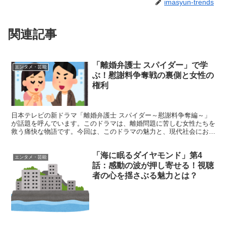
imasyun-trends
関連記事
「離婚弁護士 スパイダー」で学
エンタメ・芸能
ぶ！慰謝料争奪戦の裏側と女性の
権利
日本テレビの新ドラマ「離婚弁護士 スパイダー～慰謝料争奪編～」
が話題を呼んでいます。このドラマは、離婚問題に苦しむ女性たちを
救う痛快な物語です。今回は、このドラマの魅力と、現代社会におけ
る離婚問題について深く掘り下げていきます。 「離婚弁護...
「海に眠るダイヤモンド」第4
エンタメ・芸能
話：感動の波が押し寄せる！視聴
者の心を揺さぶる魅力とは？