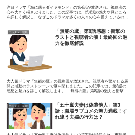
注目ドラマ「海に眠るダイヤモンド」の第4話が放送され、視聴者の
心を大きく揺さぶりました。この記事では、第4話の魅力や見どころ
を詳しく解説し、なぜこのドラマが多くの人々の心を捉えているのか
を探ります。 「海に眠るダイヤモンド」第4話の魅力：7...
「無能の鷹」第8話感想：衝撃の
エンタメ・芸能
ラストと視聴者の涙！最終回の魅
力を徹底解説
大人気ドラマ「無能の鷹」の最終回が放送され、視聴者を驚かせる展
開と感動のラストシーンで幕を閉じました。この記事では、第8話の
感想と魅力を詳しく解説します。 「無能の鷹」第8話の魅力と衝撃の
ポイント 最終回となった第8話は、視聴者の心を掴んで...
「五十嵐夫妻は偽装他人」第3
エンタメ・芸能
話：職場ラブコメの魅力満載！す
れ違う夫婦の行方は？
大人気ドラマ「五十嵐夫妻は偽装他人」の第3話が放送され、視聴者