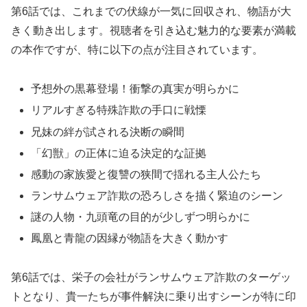
第6話では、これまでの伏線が一気に回収され、物語が大
きく動き出します。視聴者を引き込む魅力的な要素が満載
の本作ですが、特に以下の点が注目されています。
予想外の黒幕登場！衝撃の真実が明らかに
リアルすぎる特殊詐欺の手口に戦慄
兄妹の絆が試される決断の瞬間
「幻獣」の正体に迫る決定的な証拠
感動の家族愛と復讐の狭間で揺れる主人公たち
ランサムウェア詐欺の恐ろしさを描く緊迫のシーン
謎の人物・九頭竜の目的が少しずつ明らかに
鳳凰と青龍の因縁が物語を大きく動かす
第6話では、栄子の会社がランサムウェア詐欺のターゲッ
トとなり、貴一たちが事件解決に乗り出すシーンが特に印