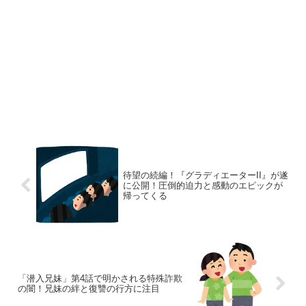
待望の続編！『グラディエーターII』が遂
に公開！圧倒的迫力と感動のエピックが
帰ってくる
「潜入兄妹」第4話で明かされる特殊詐欺
の闇！兄妹の絆と復讐の行方に注目