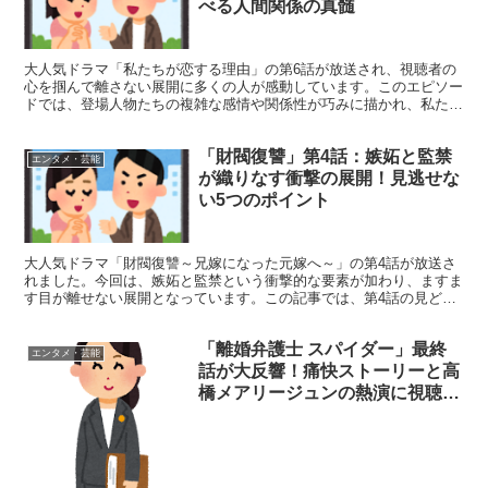
べる人間関係の真髄
大人気ドラマ「私たちが恋する理由」の第6話が放送され、視聴者の
心を掴んで離さない展開に多くの人が感動しています。このエピソー
ドでは、登場人物たちの複雑な感情や関係性が巧みに描かれ、私たち
に恋愛や人間関係について深い洞察を与えてくれます。今回...
「財閥復讐」第4話：嫉妬と監禁
エンタメ・芸能
が織りなす衝撃の展開！見逃せな
い5つのポイント
大人気ドラマ「財閥復讐～兄嫁になった元嫁へ～」の第4話が放送さ
れました。今回は、嫉妬と監禁という衝撃的な要素が加わり、ますま
す目が離せない展開となっています。この記事では、第4話の見どこ
ろや重要なポイントを詳しく解説していきます。 第4話で...
「離婚弁護士 スパイダー」最終
エンタメ・芸能
話が大反響！痛快ストーリーと高
橋メアリージュンの熱演に視聴者
歓喜