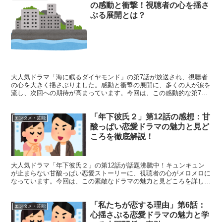
の感動と衝撃！視聴者の心を揺さ
ぶる展開とは？
大人気ドラマ「海に眠るダイヤモンド」の第7話が放送され、視聴者
の心を大きく揺さぶりました。感動と衝撃の展開に、多くの人が涙を
流し、次回への期待が高まっています。今回は、この感動的な第7話
の魅力と、視聴者の反応をご紹介します。 第7話の見どこ...
「年下彼氏２」第12話の感想：甘
エンタメ・芸能
酸っぱい恋愛ドラマの魅力と見ど
ころを徹底解説！
大人気ドラマ「年下彼氏２」の第12話が話題沸騰中！キュンキュン
が止まらない甘酸っぱい恋愛ストーリーに、視聴者の心がメロメロに
なっています。今回は、この素敵なドラマの魅力と見どころを詳しく
ご紹介します！ 「年下彼氏２」第12話の魅力満載！見逃...
「私たちが恋する理由」第6話：
エンタメ・芸能
心揺さぶる恋愛ドラマの魅力と学