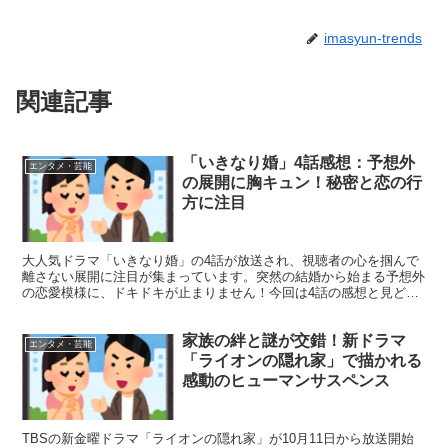
imasyun-trends
関連記事
「いきなり婚」4話感想：予想外
エンタメ・芸能
の展開に胸キュン！秘密と恋の行
方に注目
大人気ドラマ「いきなり婚」の4話が放送され、視聴者の心を掴んで
離さない展開に注目が集まっています。突然の結婚から始まる予想外
の恋愛模様に、ドキドキが止まりません！今回は4話の感想と見どこ
ろをたっぷりとお届けします。 「いきなり婚」4話の魅力...
家族の絆と謎が交錯！新ドラマ
エンタメ・芸能
「ライオンの隠れ家」で描かれる
感動のヒューマンサスペンス
TBSの新金曜ドラマ「ライオンの隠れ家」が10月11日から放送開始