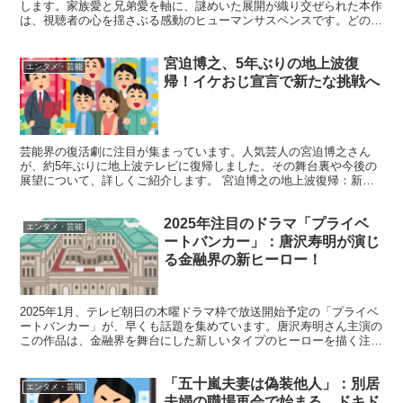
します。家族愛と兄弟愛を軸に、謎めいた展開が織り交ぜられた本作
は、視聴者の心を揺さぶる感動のヒューマンサスペンスです。どのよ
うな魅力が詰まっているのか、詳しく見ていきましょう...
宮迫博之、5年ぶりの地上波復
エンタメ・芸能
帰！イケおじ宣言で新たな挑戦へ
芸能界の復活劇に注目が集まっています。人気芸人の宮迫博之さん
が、約5年ぶりに地上波テレビに復帰しました。その舞台裏や今後の
展望について、詳しくご紹介します。 宮迫博之の地上波復帰：新番
組で魅せる新たな一面 宮迫博之さんの地上波復帰は、多くの...
2025年注目のドラマ「プライベ
エンタメ・芸能
ートバンカー」：唐沢寿明が演じ
る金融界の新ヒーロー！
2025年1月、テレビ朝日の木曜ドラマ枠で放送開始予定の「プライベ
ートバンカー」が、早くも話題を集めています。唐沢寿明さん主演の
この作品は、金融界を舞台にした新しいタイプのヒーローを描く注目
作。今回は、このドラマの魅力や見どころをたっぷりと...
「五十嵐夫妻は偽装他人」：別居
エンタメ・芸能
夫婦の職場再会で始まる、ドキド