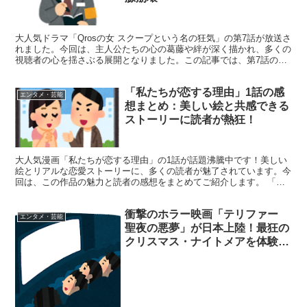
大人気ドラマ「Qrosの女 スクープという名の狂気」の第7話が放送さ
れました。今回は、主人公たちの心の葛藤や絆が深く描かれ、多くの
視聴者の心を揺さぶる展開となりました。この記事では、第7話の見
どころや感動のポイントを詳しくお伝えします。 第...
「私たちが恋する理由」1話の感
エンタメ・芸能
想まとめ：美しい絵と共感できる
ストーリーに読者が熱狂！
大人気漫画「私たちが恋する理由」の1話が話題沸騰中です！美しい
絵とリアルな恋愛ストーリーに、多くの読者が魅了されています。今
回は、この作品の魅力と読者の感想をまとめてご紹介します。 「私
たちが恋する理由」1話の魅力と読者の反応 「私たちが恋...
衝撃のホラー映画「テリファー
エンタメ・芸能
聖夜の悪夢」が日本上陸！最狂の
クリスマス・ナイトメアを体験せ
よ