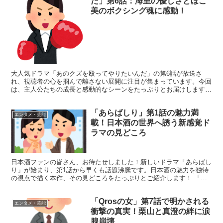
だ」第6話：海里の優しさとほこ
美のボクシング魂に感動！
大人気ドラマ「あのクズを殴ってやりたいんだ」の第6話が放送さ
れ、視聴者の心を掴んで離さない展開に注目が集まっています。今回
は、主人公たちの成長と感動的なシーンをたっぷりとお届けします！
第6話の見どころ満載！海里とほこ美の魅力が炸裂 第6話...
「あらばしり」第1話の魅力満
エンタメ・芸能
載！日本酒の世界へ誘う新感覚ド
ラマの見どころ
日本酒ファンの皆さん、お待たせしました！新しいドラマ「あらばし
り」が始まり、第1話から早くも話題沸騰です。日本酒の魅力を独特
の視点で描く本作、その見どころをたっぷりとご紹介します！ 「あ
らばしり」第1話の魅力を徹底解剖！ 「あらばしり」第1...
「Qrosの女」第7話で明かされる
エンタメ・芸能
衝撃の真実！栗山と真澄の絆に涙
腺崩壊