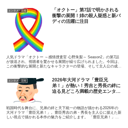
ジャル選手と対戦します。両者...
「オクトー」第7話で明かされる
エンタメ・芸能
衝撃の展開！姉の殺人疑惑と新バ
ディの活躍に注目
人気ドラマ「オクトー ～感情捜査官 心野朱梨～ Season2」の第7話
が放送され、視聴者を驚かせる展開が繰り広げられました。今回は、
この衝撃的な展開と新たなキャラクターの登場、そして主人公の成長
について詳しく見ていきましょう。 第7話の見...
2026年大河ドラマ「豊臣兄
エンタメ・芸能
弟！」が熱い！秀吉と秀長の絆に
迫る見どころ満載の歴史エンター
テインメント
戦国時代を舞台に、兄弟の絆と天下統一の物語が描かれる2026年の
大河ドラマ「豊臣兄弟！」。豊臣秀吉の弟・秀長を主人公に据えた新
しい視点で描かれる本作の魅力をご紹介します。 「豊臣兄弟！」の
見どころ満載！歴史ファン必見の7つのポイント 202...