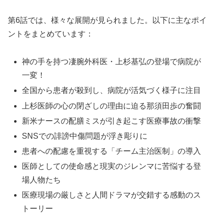
第6話では、様々な展開が見られました。以下に主なポイ
ントをまとめています：
神の手を持つ凄腕外科医・上杉基弘の登場で病院が
一変！
全国から患者が殺到し、病院が活気づく様子に注目
上杉医師の心の閉ざしの理由に迫る那須田歩の奮闘
新米ナースの配膳ミスが引き起こす医療事故の衝撃
SNSでの誹謗中傷問題が浮き彫りに
患者への配慮を重視する「チーム主治医制」の導入
医師としての使命感と現実のジレンマに苦悩する登
場人物たち
医療現場の厳しさと人間ドラマが交錯する感動のス
トーリー