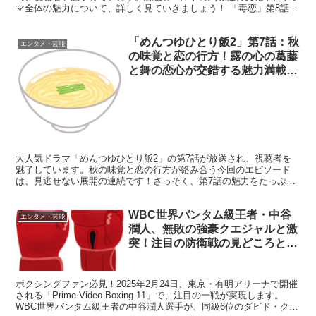
マ全体の魅力について、詳しく見ていきましょう！ 「毒恋」第8話の
見どころと魅力 第8話では、志波とハルトの関係がさらに...
「めんつゆひとり飯2」第7話：秋
エンタメ・芸能
の味覚と恋の行方！露の心の葛藤
と舞の恋心が交錯する魅力満載エ
ピソード
大人気ドラマ「めんつゆひとり飯2」の第7話が放送され、視聴者を
魅了しています。秋の味覚と恋の行方が絡み合う今回のエピソード
は、見逃せない展開の連続です！さっそく、第7話の魅力をたっぷり
とお伝えしましょう。 「めんつゆひとり飯2」第7話の見ど...
WBC世界バンタム級王者・中谷
エンタメ・芸能
潤人、無敗の強豪クエジャルと激
突！注目の防衛戦の見どころと展
望
ボクシングファン必見！2025年2月24日、東京・有明アリーナで開催
される「Prime Video Boxing 11」で、注目の一戦が実現します。
WBC世界バンタム級王者の中谷潤人選手が、同級6位のダビド・クエ