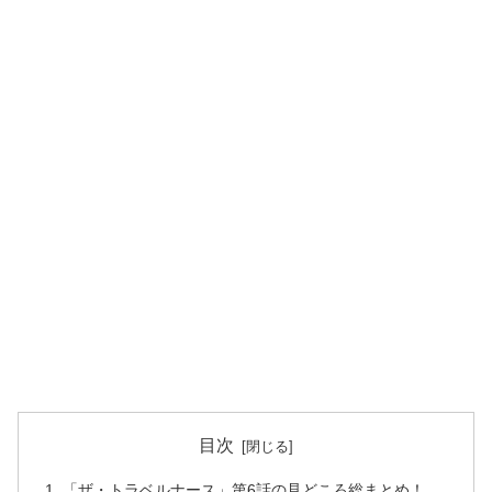
目次
「ザ・トラベルナース」第6話の見どころ総まとめ！